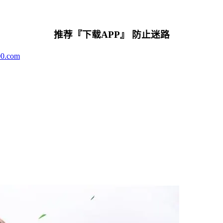
推荐『下载APP』 防止迷路
00.com