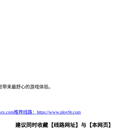
您带来最舒心的游戏体验。
kex.com
推荐线路：
https://www.plov9r.com
建议同时收藏【线路网址】与【本网页】