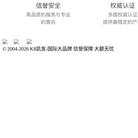
© 2004-
2026
K8凯发-国际大品牌 信誉保障 大额无忧