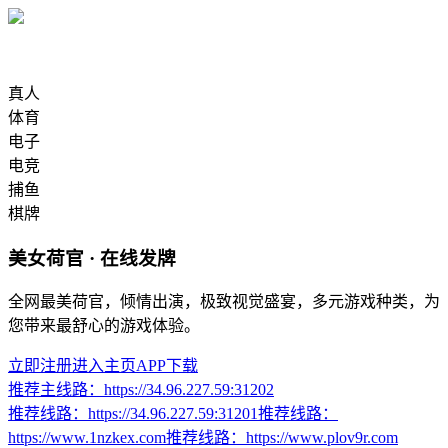
真人
体育
电子
电竞
捕鱼
棋牌
美女荷官 · 在线发牌
全网最美荷官，倾情出演，极致视觉盛宴，多元游戏种类，为
您带来最舒心的游戏体验。
立即注册
进入主页
APP下载
推荐主线路：
https://34.96.227.59:31202
推荐线路：
https://34.96.227.59:31201
推荐线路：
https://www.1nzkex.com
推荐线路：
https://www.plov9r.com