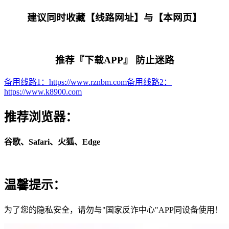
建议同时收藏【线路网址】与【本网页】
推荐『下载APP』 防止迷路
备用线路
1
：
https://www.rznbm.com
备用线路
2
：
https://www.k8900.com
推荐浏览器：
谷歌、Safari、火狐、Edge
温馨提示：
为了您的隐私安全，请勿与"国家反诈中心"APP同设备使用！