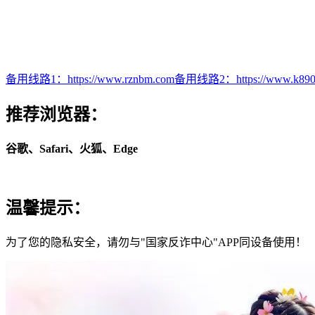
备用线路
1
：
https://www.rznbm.com
备用线路
2
：
https://www.k89
推荐浏览器：
谷歌、Safari、火狐、Edge
温馨提示：
为了您的隐私安全，请勿与"国家反诈中心"APP同设备使用！